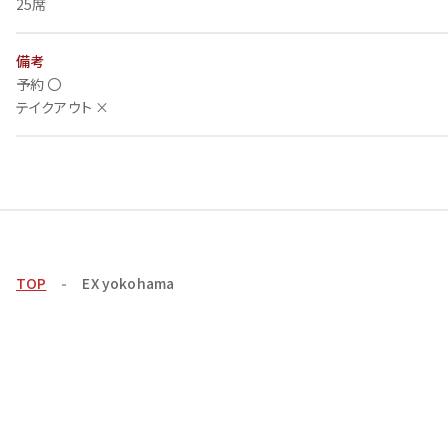
25席
備考
予約 〇
テイクアウト ×
TOP
EX yokohama