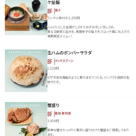
ケ釡飯
8F
黒十
ランチ小鉢付き 2,250円
ふっくらとした釡揚げしらすとみずみずしい生しらす。
異なる食感と旨みを、青唐辛子の塩だれでユッケ風に仕上げた
季節限定メニュー！
生ハムのボンバーサラダ
8F
グッドスプーン
1,529円
ピザ生地を風船のように膨らませてつくる、インパクト抜群の名
物サラダ。
蟹盛り
8F
築地 寿司清
3,500円
新鮮な蟹をたっぷりと贅沢に盛り付けた蟹盛をご用意しており
ます。