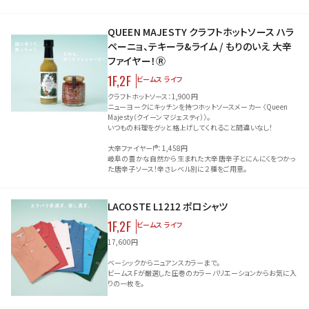
QUEEN MAJESTY クラフトホットソース ハラ
ペーニョ、テキーラ&ライム / もりのいえ 大辛
ファイヤー！Ⓡ
1F,2F
ビームス ライフ
クラフトホットソース：1,900円
ニューヨークにキッチンを持つホットソースメーカー 〈Queen
Majesty（クイーン マジェスティ）〉。
いつもの料理をグッと格上げしてくれること間違いなし！
大辛ファイヤー!®：1,458円
岐阜の豊かな自然から生まれた大辛唐辛子とにんにくをつかっ
た唐辛子ソース！辛さレベル別に２種をご用意。
LACOSTE L1212 ポロシャツ
1F,2F
ビームス ライフ
17,600円
ベーシックからニュアンスカラーまで。
ビームスFが厳選した圧巻のカラーバリエーションからお気に入
りの一枚を。