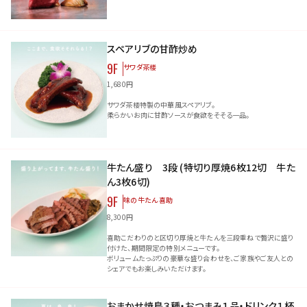
スペアリブの甘酢炒め
9F
サワダ茶楼
1,680円
サワダ茶楼特製の中華風スペアリブ。
柔らかいお肉に甘酢ソースが食欲をそそる一品。
牛たん盛り 3段 (特切り厚焼6枚12切 牛た
ん3枚6切)
9F
味の牛たん 喜助
8,300円
喜助こだわりのと区切り厚焼と牛たんを三段重ねで贅沢に盛り
付けた、期間限定の特別メニューです。
ボリュームたっぷりの豪華な盛り合わせを、ご家族やご友人との
シェアでもお楽しみいただけます。
おまかせ焼鳥３種・おつまみ１品・ドリンク１杯