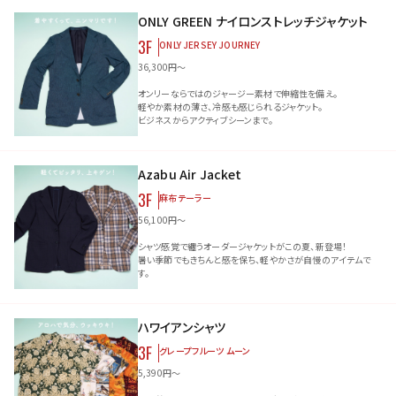
ONLY GREEN ナイロンストレッチジャケット
3F
ONLY JERSEY JOURNEY
36,300円～
オンリーならではのジャージー素材で伸縮性を備え。
軽やか素材の薄さ、冷感も感じられるジャケット。
ビジネスからアクティブシーンまで。
Azabu Air Jacket
3F
麻布テーラー
56,100円～
シャツ感覚で纏うオーダージャケットがこの夏、新登場！
暑い季節でもきちんと感を保ち、軽やかさが自慢のアイテムで
す。
ハワイアンシャツ
3F
グレープフルーツ ムーン
5,390円～