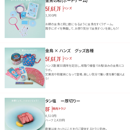
金魚の和(ボードゲーム)
5F,6F,7F
ハンズ
3,300円
お題の金魚と同じ数になるように金魚をすくうゲーム。
両手にポイを準備して、お祭り気分で金魚すくいを楽しもう！
金鳥 × ハンズ グッズ各種
5F,6F,7F
ハンズ
ハンズ創業50周年を記念し、蚊取り線香でお馴染みの金鳥とコ
ラボ。
文房具や和雑貨になって登場、楽しい気分で暑い夏を乗り越えよ
う！
タン塩 ー厚切りー
8F
焼肉トラジ
4,510円
ハーフ 2,420円
創業以来カットにこだわりご提供するトラジ名物。