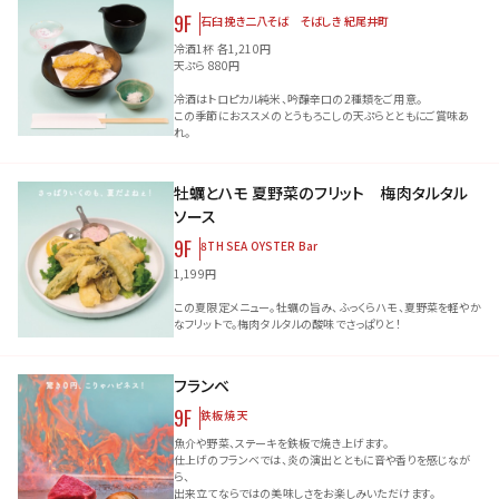
9F
石臼挽き二八そば そばしき 紀尾井町
冷酒1杯 各1,210円
天ぷら 880円
冷酒はトロピカル純米、吟醸辛口の2種類をご用意。
この季節におススメのとうもろこしの天ぷらとともにご賞味あ
れ。
牡蠣とハモ 夏野菜のフリット 梅肉タルタル
ソース
9F
8TH SEA OYSTER Bar
1,199円
この夏限定メニュー。牡蠣の旨み、ふっくらハモ、夏野菜を軽やか
なフリットで。梅肉タルタルの酸味でさっぱりと！
フランベ
9F
鉄板焼 天
魚介や野菜、ステーキを鉄板で焼き上げます。
仕上げのフランベでは、炎の演出とともに音や香りを感じなが
ら、
出来立てならではの美味しさをお楽しみいただけます。