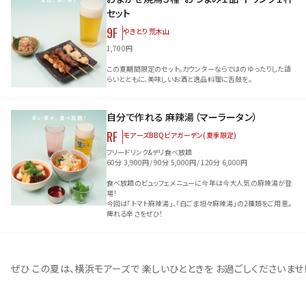
セット
9F
やきとり 荒木山
1,700円
この夏期間限定のセット。カウンターならではのゆったりした語
らいとともに、美味しいお酒と逸品料理に舌鼓を。
自分で作れる 麻辣湯（マーラータン）
RF
モアーズBBQビアガーデン(夏季限定)
フリードリンク&デリ食べ放題
60分 3,900円/ 90分 5,000円/ 120分 6,000円
食べ放題のビュッフェメニューに今年は今大人気の麻辣湯が登
場！
今回は「トマト麻辣湯」、「白ごま坦々麻辣湯」の2種類をご用意。
痺れる辛さをぜひ！
ぜひ この夏は、横浜モアーズで 楽しいひとときを お過ごしくださいませ