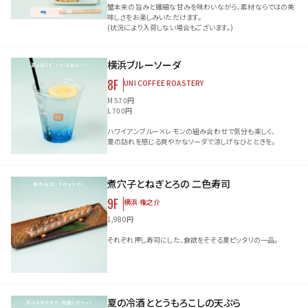
蟹本来の旨みと繊細な甘みを味わいながら、素材ならではの美
味しさをお楽しみいただけます。
(状況により入荷しない場合もございます。)
横浜ブルーソーダ
8F
UNI COFFEE ROASTERY
M 570円
L 700円
ハワイアンブルー×レモンの組み合わせで気分も楽しく、
夏の訪れを感じる爽やかなソーダで涼しげなひとときを。
煮穴子とねぎとろの 二色寿司
9F
横浜 権之介
1,980円
それぞれ押し寿司にした、食欲をそそる夏ピッタリの一品。
夏の冷酒ととうもろこしの天ぷら