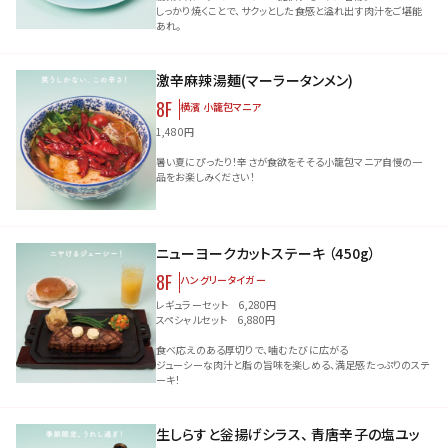
しっかり焼くことで、サクッとした食感と溢れ出す肉汁をご堪能
あれ。
激辛麻辣湯麺(マーラータンメン)
8F
横濱 小籠包マニア
1,480円
暑い夏にぴったり！辛さが食欲をそそる小籠包マニア自慢の一
品をお楽しみください！
ニューヨークカットステーキ （450g）
8F
ハングリータイガー
レギュラーセット 6,280円
スペシャルセット 6,880円
食べ応えのある厚切りで、噛むたびに広がる
ジューシーな肉汁と脂の旨味を楽しめる、満足感たっぷりのステ
ーキ！
生しらすと釡揚げシラス、 青唐辛子の塩ユッ