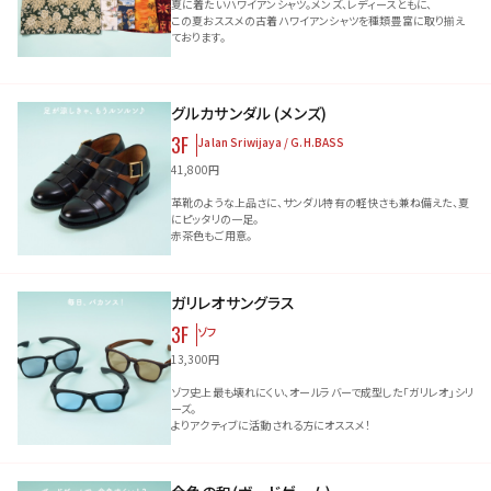
夏に着たいハワイアンシャツ。メンズ、レディースともに、
この夏おススメの古着ハワイアンシャツを種類豊富に取り揃え
ております。
グルカサンダル (メンズ)
3F
Jalan Sriwijaya / G.H.BASS
41,800円
革靴のような上品さに、サンダル特有の軽快さも兼ね備えた、夏
にピッタリの一足。
赤茶色もご用意。
ガリレオサングラス
3F
ゾフ
13,300円
ゾフ史上最も壊れにくい、オールラバーで成型した「ガリレオ」シリ
ーズ。
よりアクティブに活動される方にオススメ！