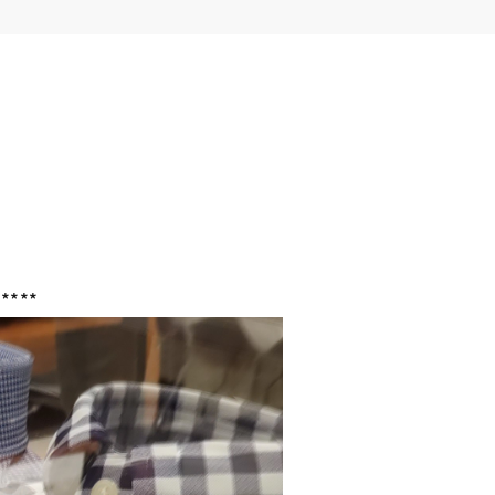
*****