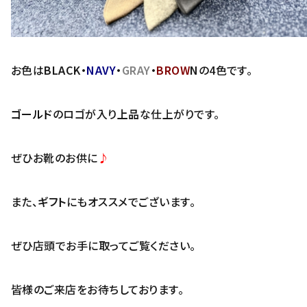
お色は
BLACK・
NAVY
・
GRAY
・
BROW
N
の4色です。
ゴールド
のロゴが入り
上品
な仕上がりです。
ぜひお靴のお供に
♪
また、
ギフト
にもオススメでございます。
ぜひ店頭でお手に取ってご覧ください。
皆様のご来店をお待ちしております。