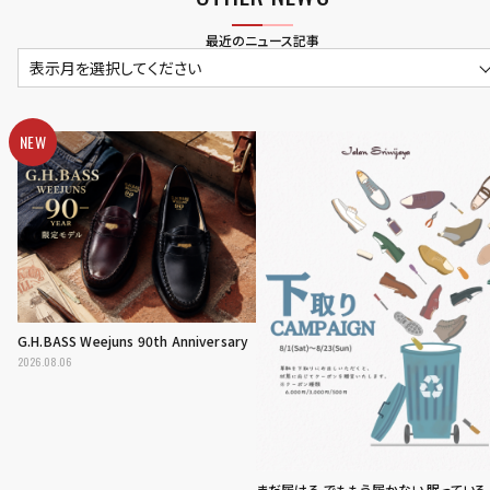
最近のニュース記事
表示月を選択してください
NEW
G.H.BASS Weejuns 90th Anniversary
2026.08.06
まだ履ける でももう履かない 眠っている