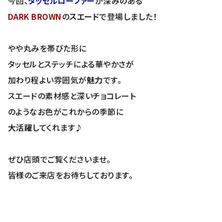
今回、
タッセルローファー
が深みのある
DARK BROWN
の
スエード
で登場しました！
やや丸みを帯びた形に
タッセルとステッチによる華やかさが
加わり程よい雰囲気が
魅力
です。
スエードの素材感と深いチョコレート
のようなお色がこれからの季節に
大活躍
してくれます♪
ぜひ店頭でご覧くださいませ。
皆様のご来店をお待ちしております。