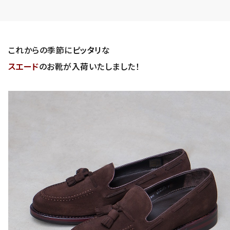
これからの季節に
ピッタリ
な
スエード
のお靴が
入荷
いたしました！