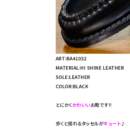
ART:BA41032
MATERIAL:HI SHINE LEATHER
SOLE:LEATHER
COLOR:BLACK
とにかく
かわいい
お靴です‼
歩くと揺れる
タッセル
が
キュート
♪