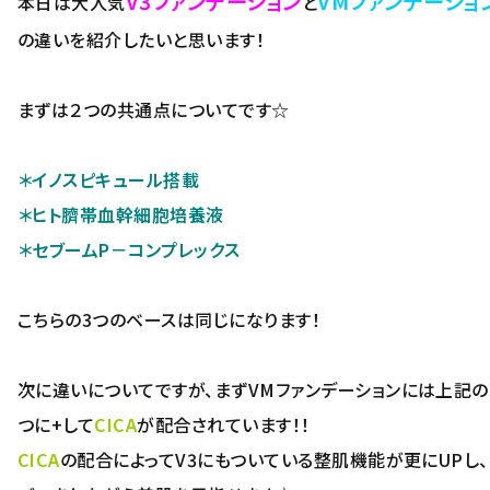
V3ファンデーション
VMファンデーショ
本日は大人気
と
の違いを紹介したいと思います！
まずは２つの共通点についてです☆
＊イノスピキュール搭載
＊ヒト臍帯血幹細胞培養液
＊セブームP－コンプレックス
こちらの3つのベースは同じになります！
次に違いについてですが、まずVMファンデーションには上記の
つに+して
CICA
が配合されています！！
CICA
の配合によってV3にもついている整肌機能が更にUPし、