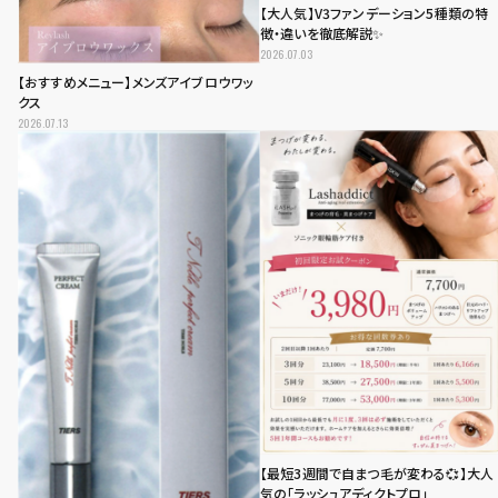
【大人気】V3ファンデーション5種類の特
徴・違いを徹底解説✨
2026.07.03
【おすすめメニュー】メンズアイブロウワッ
クス
2026.07.13
【最短3週間で自まつ毛が変わる💞】大人
気の「ラッシュアディクトプロ」